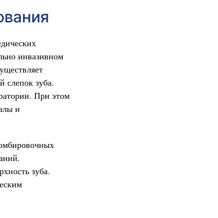
ования
едических
льно инвазивном
существляет
й слепок зуба.
ратории. При этом
алы и
пломбировочных
аний.
хность зуба.
ческим