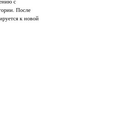
ению с
тории. После
ируется к новой