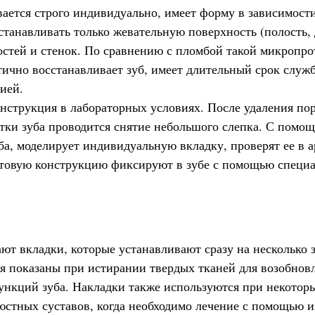
ается строго индивидуально, имеет форму в зависимости 
танавливать только жевательную поверхность (полость, 
остей и стенок. По сравнению с пломбой такой микропро
тично восстанавливает зуб, имеет длительный срок служ
ией.
онструкция в лабораторных условиях. После удаления по
тки зуба проводится снятие небольшого слепка. С помо
ба, моделирует индивидуальную вкладку, проверят ее в а
Готовую конструкцию фиксируют в зубе с помощью специа
ют вкладки, которые устанавливают сразу на несколько з
ия показаны при истирании твердых тканей для возобнов
ункций зуба. Накладки также используются при некотор
стных суставов, когда необходимо лечение с помощью 