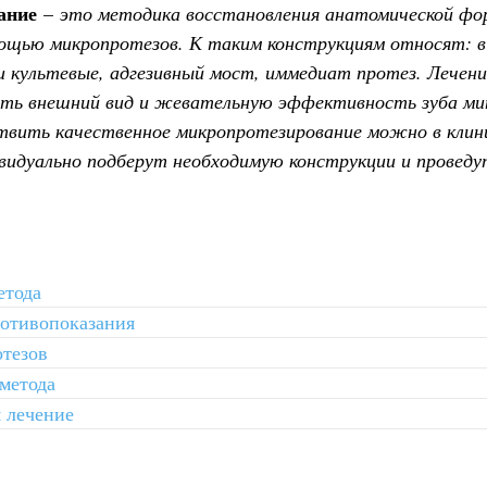
ание
–
это методика восстановления анатомической фо
мощью микропротезов. К таким конструкциям относят: в
ки культевые, адгезивный мост, иммедиат протез. Лечени
ить внешний вид и жевательную эффективность зуба ми
твить качественное микропротезирование можно в клин
идуально подберут необходимую конструкции и проведут
етода
ротивопоказания
тезов
метода
 лечение