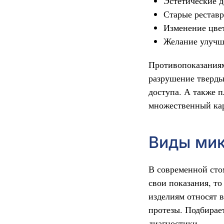
Эстетические 
Старые рестав
Изменение цвет
Желание улучш
Противопоказаниям
разрушение тверды
доступа. А также 
множественный ка
Виды мик
В современной сто
свои показания, т
изделиям относят 
протезы. Подбирае
диагностики.