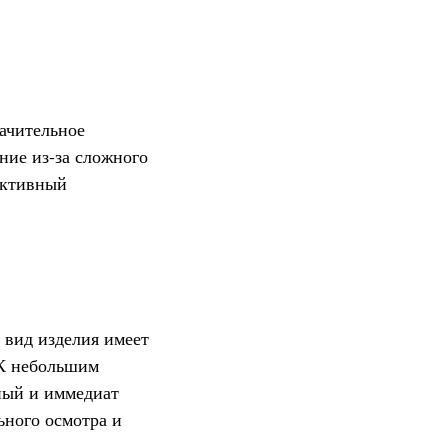
ачительное
ние из-за сложного
активный
 вид изделия имеет
 К небольшим
вный и иммедиат
ьного осмотра и