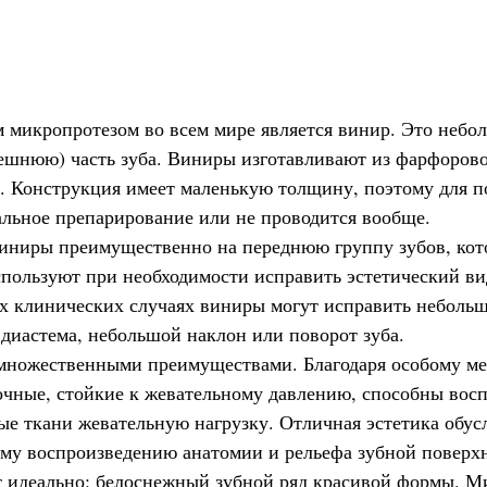
микропротезом во всем мире является винир. Это небол
ешнюю) часть зуба. Виниры изготавливают из фарфоров
. Конструкция имеет маленькую толщину, поэтому для п
льное препарирование или не проводится вообще.
иниры преимущественно на переднюю группу зубов, ко
спользуют при необходимости исправить эстетический вид
х клинических случаях виниры могут исправить неболь
 диастема, небольшой наклон или поворот зуба.
ножественными преимуществами. Благодаря особому ме
очные, стойкие к жевательному давлению, способны вос
ные ткани жевательную нагрузку. Отличная эстетика обус
му воспроизведению анатомии и рельефа зубной поверхн
 идеально: белоснежный зубной ряд красивой формы. М