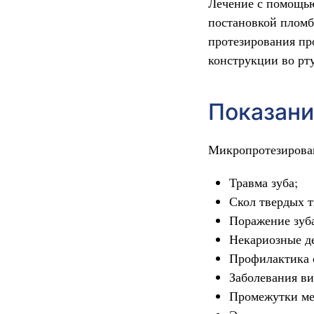
Лечение с помощью
постановкой пломб
протезирования пр
конструкции во рту
Показани
Микропротезирован
Травма зуба;
Скол твердых т
Поражение зуба
Некариозные де
Профилактика 
Заболевания в
Промежутки ме