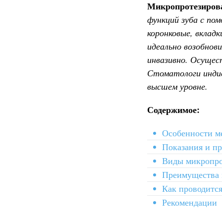
Микропротезиров
функций зуба с по
коронковые, вклад
идеально возобнов
инвазивно. Осущес
Стоматологи индив
высшем уровне.
Содержимое:
Особенности м
Показания и п
Виды микропро
Преимущества 
Как проводится
Рекомендации