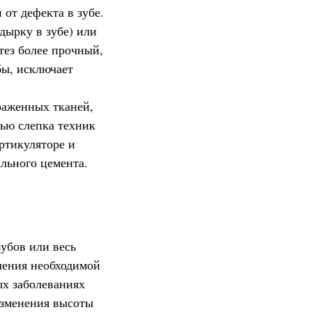
от дефекта в зубе.
дырку в зубе) или
тез более прочный,
бы, исключает
раженных тканей,
щью слепка техник
ртикуляторе и
льного цемента.
убов или весь
ления необходимой
ых заболеваниях
изменения высоты