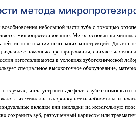
сти метода микропротезир
 возобновления небольшой части зуба с помощью ортоп
няется микропротезирование. Метод основан на минима
аней, использовании небольших конструкций. Доктор о
од изделие с помощью препарирования, снимает частичны
делия изготавливаются в условиях зуботехнической лабо
ользует специальное высокоточное оборудование, матери
я в случаях, когда устранить дефект в зубе с помощью 
ожно, а изготавливать коронку нет надобности или показ
идуальные вкладки или накладки на жевательную повер
но сохранить зуб, разрушенный кариесом или травмати