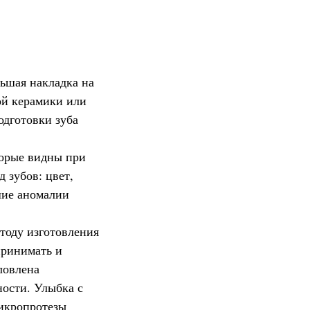
ьшая накладка на
ой керамики или
одготовки зуба
торые видны при
 зубов: цвет,
шие аномалии
тоду изготовления
принимать и
ловлена
ости. Улыбка с
икропротезы