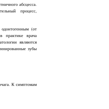
тничного абсцесса.
ельный процесс,
 одонтогенным (от
в практике врача
атологии являются
тинированные зубы
очага. К симптомам