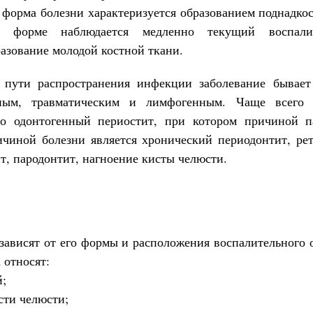
 форма болезни характеризуется образованием поднадкос
й форме наблюдается медленно текущий воспалит
разование молодой костной ткани.
 пути распространения инфекции заболевание бывает
енным, травматическим и лимфогенным. Чаще всего 
но одонтогенный периостит, при котором причиной п
ичиной болезни является хронический периодонтит, ре
т, пародонтит, нагноение кисты челюсти.
зависят от его формы и расположения воспалительного 
 относят:
й;
сти челюсти;