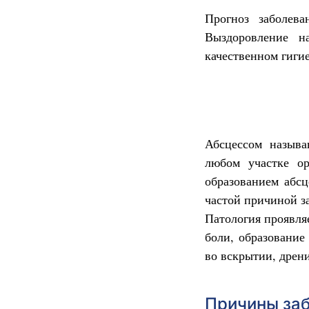
Прогноз заболев
Выздоровление н
качественном гиги
Абсцессом называ
любом участке ор
образованием абсц
частой причиной з
Патология проявля
боли, образование
во вскрытии, дрен
Причины за