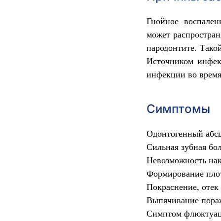
Гнойное воспален
может распростран
пародонтите. Такой
Источником инфекц
инфекции во время
Симптомы
Одонтогенный абсц
Сильная зубная бол
Невозможность нак
Формирование плот
Покраснение, отек
Выпячивание пораж
Симптом флюктуаци