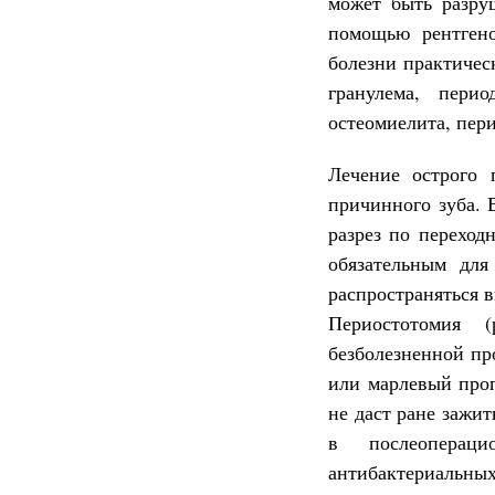
может быть разру
помощью рентгено
болезни практичес
гранулема, пери
остеомиелита, пери
Лечение острого 
причинного зуба. 
разрез по переход
обязательным для
распространяться 
Периостотомия (
безболезненной пр
или марлевый про
не даст ране зажит
в послеопераци
антибактериальных