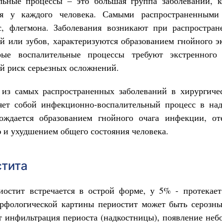
льные процессы – это большая группа заболеваний, к
ся у каждого человека. Самыми распространенными
сс, флегмона. Заболевания возникают при распростра
 или зубов, характеризуются образованием гнойного э
рые воспалительные процессы требуют экстренного 
й риск серьезных осложнений.
 из самых распространенных заболеваний в хирургичес
ляет собой инфекционно-воспалительный процесс в над
ождается образованием гнойного очага инфекции, от
ю и ухудшением общего состояния человека.
стита
остит встречается в острой форме, у 5% - протекает
орфологической картины периостит может быть серозн
т инфильтрация периоста (надкостницы), появление неб