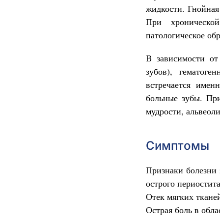
жидкости. Гнойная
При хроническо
патологическое об
В зависимости от
зубов), гематог
встречается имен
больные зубы. Пр
мудрости, альвеоли
Симптомы
Признаки болезни 
острого периостита
Отек мягких ткане
Острая боль в обла