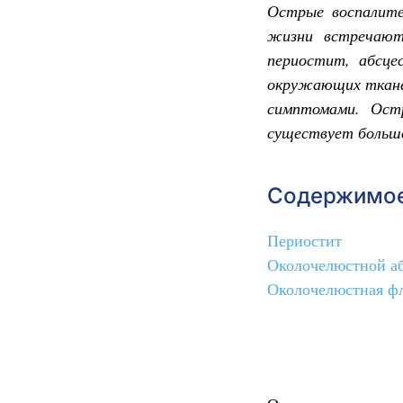
Острые воспалите
жизни встречают
периостит, абсце
окружающих тканей
симптомами. Ост
существует большо
Содержимое
Периостит
Околочелюстной а
Околочелюстная ф