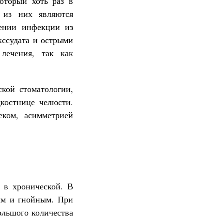
оторый хоть раз в
 из них являются
нении инфекции из
кссудата и острыми
лечения, так как
кой стоматологии,
костнице челюсти.
еком, асимметрией
 в хронической. В
ым и гнойным. При
ольшого количества