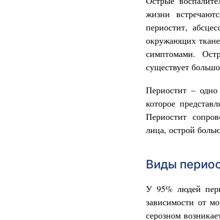
Острые воспалите
жизни встречают
периостит, абсце
окружающих тканей
симптомами. Ост
существует большо
Периостит – одно
которое представ
Периостит сопров
лица, острой боль
Виды перио
У 95% людей пери
зависимости от м
серозном возникае