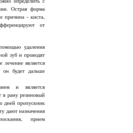
ожно определить с
ани. Острая форма
е причина – киста,
ифференцируют от
 помощью удаления
ной зуб и проводят
е лечение является
е он будет дальше
анием и является
т в рану резиновый
о дней пропускник
нту дают назначения
лоскания, прием