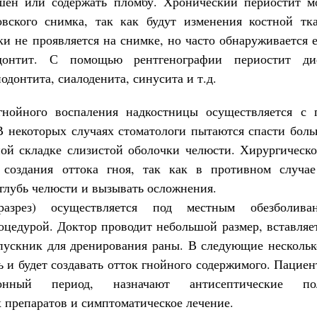
шен или содержать пломбу. Хронический периостит м
вского снимка, так как будут изменения костной тк
ки не проявляется на снимке, но часто обнаруживается е
одонтит. С помощью рентгенографии периостит д
одонтита, сиалоденита, синусита и т.д.
гнойного воспаления надкостницы осуществляется с
В некоторых случаях стоматологи пытаются спасти боль
ной складке слизистой оболочки челюсти. Хирургическо
 создания оттока гноя, так как в противном случа
вглубь челюсти и вызывать осложнения.
разрез) осуществляется под местным обезболив
оцедурой. Доктор проводит небольшой размер, вставляе
пускник для дренирования раны. В следующие нескольк
ь и будет создавать отток гнойного содержимого. Пацие
онный период, назначают антисептические по
 препаратов и симптоматическое лечение.