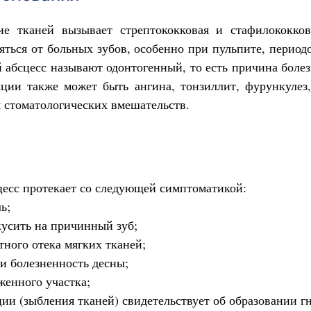
ие тканей вызывает стрептококковая и стафилококко
яться от больных зубов, особенно при пульпите, периодо
 абсцесс называют одонтогенный, то есть причина болез
ии также может быть ангина, тонзиллит, фурункулез,
 стоматологических вмешательств.
есс протекает со следующей симптоматикой:
ь;
усить на причинный зуб;
ного отека мягких тканей;
 и болезненность десны;
енного участка;
и (зыбления тканей) свидетельствует об образовании гн